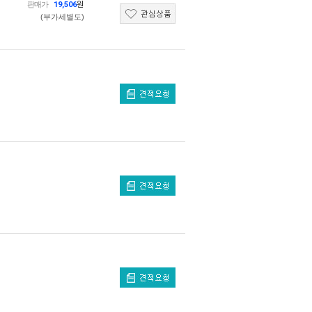
판매가
19,506
원
(부가세별도)