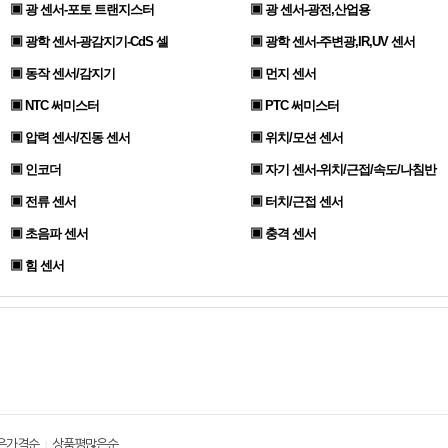
▣ 광 센서-포토 트랜지스터
▣ 광 센서-광전,산업용
▣ 광학 센서-광감지기-CdS 셀
▣ 광학 센서-주변광,IR,UV 센서
▣ 동작 센서/감지기
▣ 먼지 센서
▣ NTC 써미스터
▣ PTC 써미스터
▣ 압력 센서/진동 센서
▣ 위치/모션 센서
▣ 인코더
▣ 자기 센서-위치/근접/속도/나침반
▣ 전류 센서
▣ 터치/근접 센서
▣ 초음파 센서
▣ 충격 센서
▣ 힘 센서
은가격순
상품평많은순
|