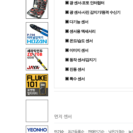
▣ 광 센서-포토 인터럽터
▣ 광 센서-사진 감지기/원격 수신기
▣ 다기능 센서
▣ 센서용 액세서리
▣ 온도/습도 센서
▣ 이미지 센서
▣ 동작 센서/감지기
▣ 진동 센서
▣ 특수 센서
먼지 센서
인기순
최근등록순
판매인기순
낮은가격순
높
|
|
|
|