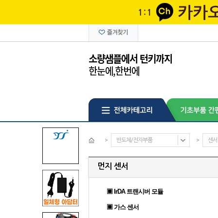
>
반도체/전자부품
>
센서
먼지 센서
▣ IrDA 트랜시버 모듈
▣ 가스 센서