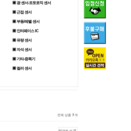
▣ 광 센서-포토로직 센서
▣ 근접 센서
▣ 부동/레벨 센서
▣ 인터페이스 IC
▣ 유량 센서
▣ 자석 센서
▣ 기타-증폭기
▣ 컬러 센서
전체 상품
7
개