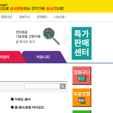
▣ 가속도 센서
▣ 광 센서-포토 다이오드