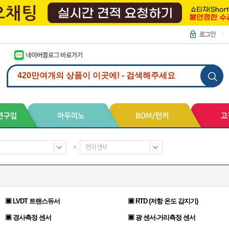
>
먼지 센서
▣ LVDT 트랜스듀서
▣ RTD (저항 온도 감지기)
▣ 경사측정 센서
▣ 광 센서-거리측정 센서