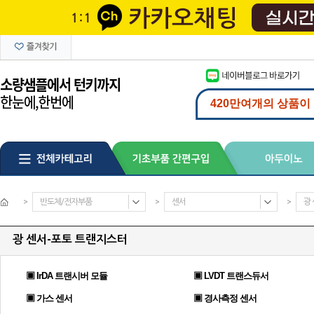
>
반도체/전자부품
>
센서
>
광
광 센서-포토 트랜지스터
▣ IrDA 트랜시버 모듈
▣ LVDT 트랜스듀서
▣ 가스 센서
▣ 경사측정 센서