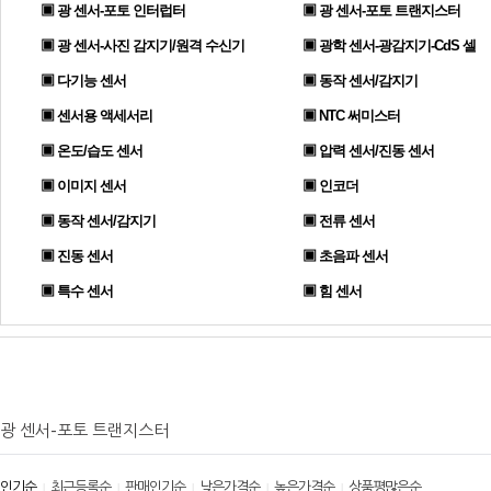
▣ 광 센서-포토 인터럽터
▣ 광 센서-포토 트랜지스터
▣ 광 센서-사진 감지기/원격 수신기
▣ 광학 센서-광감지기-CdS 셀
▣ 다기능 센서
▣ 동작 센서/감지기
▣ 센서용 액세서리
▣ NTC 써미스터
▣ 온도/습도 센서
▣ 압력 센서/진동 센서
▣ 이미지 센서
▣ 인코더
▣ 동작 센서/감지기
▣ 전류 센서
▣ 진동 센서
▣ 초음파 센서
▣ 특수 센서
▣ 힘 센서
광 센서-포토 트랜지스터
인기순
최근등록순
판매인기순
낮은가격순
높은가격순
상품평많은순
|
|
|
|
|