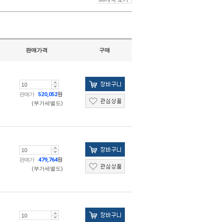
판매가격
구매
판매가
520,052
원
(부가세별도)
판매가
479,764
원
(부가세별도)