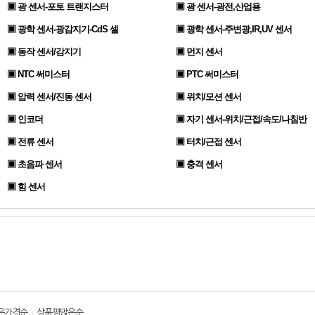
▣ 광 센서-포토 트랜지스터
▣ 광 센서-광전,산업용
▣ 광학 센서-광감지기-CdS 셀
▣ 광학 센서-주변광,IR,UV 센서
▣ 동작 센서/감지기
▣ 먼지 센서
▣ NTC 써미스터
▣ PTC 써미스터
▣ 압력 센서/진동 센서
▣ 위치/모션 센서
▣ 인코더
▣ 자기 센서-위치/근접/속도/나침반
▣ 전류 센서
▣ 터치/근접 센서
▣ 초음파 센서
▣ 충격 센서
▣ 힘 센서
은가격순
상품평많은순
|