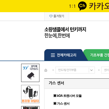
>
반도체/전자부품
>
센서
가스 센서
▣ IrDA 트랜시버 모듈
▣ 가스 센서