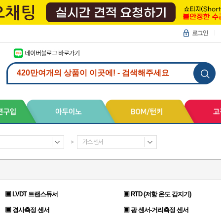
>
가스 센서
▣ LVDT 트랜스듀서
▣ RTD (저항 온도 감지기)
▣ 경사측정 센서
▣ 광 센서-거리측정 센서