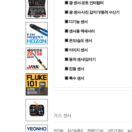
▣ 광 센서-포토 인터럽터
▣ 광 센서-사진 감지기/원격 수신기
▣ 다기능 센서
▣ 센서용 액세서리
▣ 온도/습도 센서
▣ 이미지 센서
▣ 동작 센서/감지기
▣ 진동 센서
▣ 특수 센서
가스 센서
인기순
최근등록순
판매인기순
낮은가격순
높
|
|
|
|