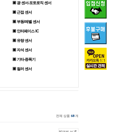
▣ 광 센서-포토로직 센서
▣ 근접 센서
▣ 부동/레벨 센서
▣ 인터페이스 IC
▣ 유량 센서
▣ 자석 센서
▣ 기타-증폭기
▣ 컬러 센서
전체 상품
68
개