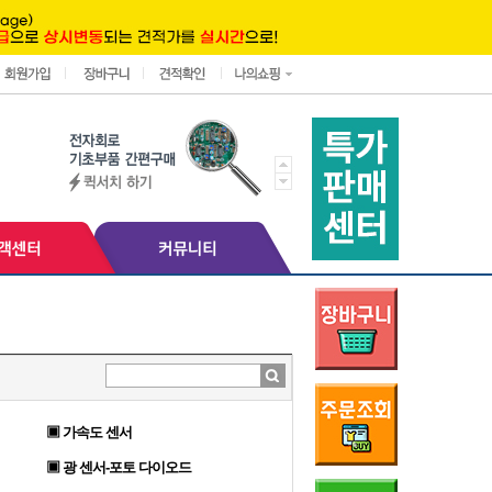
▣ 가속도 센서
▣ 광 센서-포토 다이오드