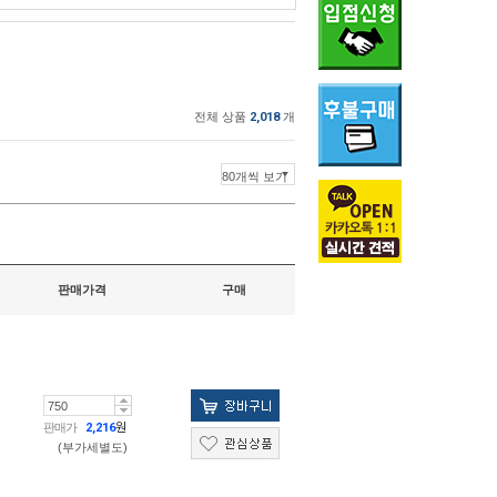
전체 상품
2,018
개
판매가격
구매
판매가
2,216
원
(부가세별도)