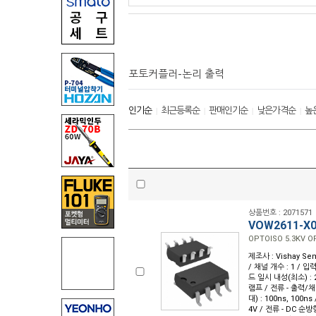
포토커플러-논리 출력
인기순
최근등록순
판매인기순
낮은가격순
높
|
|
|
|
상품번호 : 2071571
VOW2611-X
OPTOISO 5.3KV 
제조사 : Vishay Sem
/ 채널 개수 : 1 / 입력
드 일시 내성(최소) : 
램프 / 전류 - 출력/채널
대) : 100ns, 100n
4V / 전류 - DC 순방향(