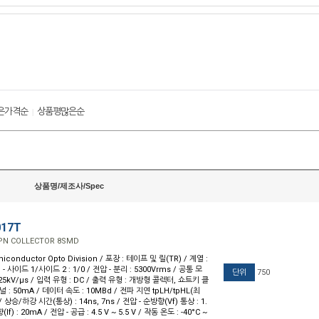
은가격순
상품평많은순
|
상품명/제조사/Spec
017T
OPN COLLECTOR 8SMD
iconductor Opto Division / 포장 : 테이프 및 릴(TR) / 계열 :
 - 사이드 1/사이드 2 : 1/0 / 전압 - 분리 : 5300Vrms / 공통 모
단위
750
25kV/µs / 입력 유형 : DC / 출력 유형 : 개방형 콜렉터, 쇼트키 클
 : 50mA / 데이터 속도 : 10MBd / 전파 지연 tpLH/tpHL(최
s / 상승/하강 시간(통상) : 14ns, 7ns / 전압 - 순방향(Vf) 통상 : 1.
If) : 20mA / 전압 - 공급 : 4.5 V ~ 5.5 V / 작동 온도 : -40°C ~