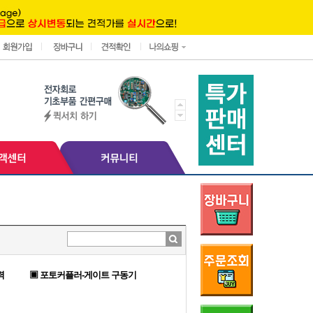
력
▣ 포토커플러-게이트 구동기