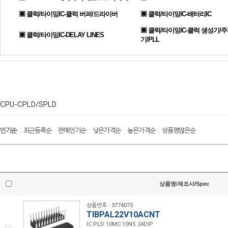
▣ 클럭/타이밍IC-클럭 버퍼/드라이버
▣ 클럭/타이밍IC-배터리IC
▣ 클럭/타이밍IC-클럭 생성기/
▣ 클럭/타이밍IC-DELAY LINES
기/PLL
CPU-CPLD/SPLD
인기순
최근등록순
판매인기순
낮은가격순
높은가격순
상품평많은순
|
|
|
|
|
상품명/제조사/Spec
상품번호 : 3774075
TIBPAL22V10ACNT
IC PLD 10MC 10NS 24DIP