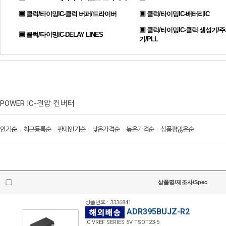
▣ 클럭/타이밍IC-클럭 버퍼/드라이버
▣ 클럭/타이밍IC-배터리IC
▣ 클럭/타이밍IC-클럭 생성기/
▣ 클럭/타이밍IC-DELAY LINES
기/PLL
POWER IC-전압 컨버터
인기순
최근등록순
판매인기순
낮은가격순
높은가격순
상품평많은순
|
|
|
|
|
상품명/제조사/Spec
상품번호 : 3336841
ADR395BUJZ-R2
IC VREF SERIES 5V TSOT23-5