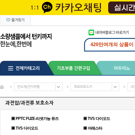
>
반도체/전자부품
>
회로보호소자
>
과
과전압/과전류 보호소자
▣ PPTC FUZE-리셋가능 퓨즈
▣ TVS 다이오드
▣ TVS 다이오드
▣ 어레스타