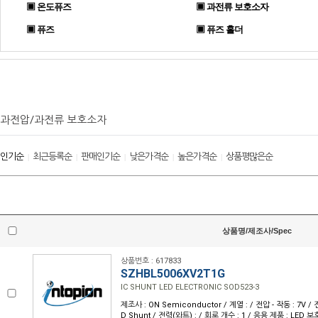
▣ 온도퓨즈
▣ 과전류 보호소자
▣ 퓨즈
▣ 퓨즈 홀더
과전압/과전류 보호소자
인기순
최근등록순
판매인기순
낮은가격순
높은가격순
상품평많은순
|
|
|
|
|
상품명/제조사/Spec
상품번호 : 617833
SZHBL5006XV2T1G
IC SHUNT LED ELECTRONIC SOD523-3
제조사 : ON Semiconductor / 계열 : / 전압 - 작동 : 7V / 
D Shunt / 전력(와트) : / 회로 개수 : 1 / 응용 제품 : LED 