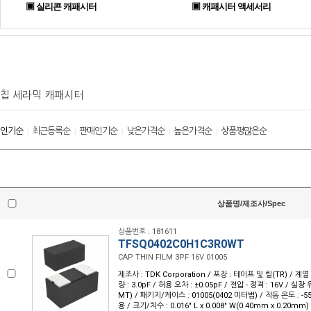
▣ 실리콘 캐패시터
▣ 캐패시터 액세서리
칩 세라믹 캐패시터
인기순
최근등록순
판매인기순
낮은가격순
높은가격순
상품평많은순
|
|
|
|
|
상품명/제조사/Spec
상품번호 : 181611
TFSQ0402C0H1C3R0WT
CAP THIN FILM 3PF 16V 01005
제조사 : TDK Corporation / 포장 : 테이프 및 릴(TR) / 계열 
량 : 3.0pF / 허용 오차 : ±0.05pF / 전압 - 정격 : 16V / 실
MT) / 패키지/케이스 : 01005(0402 미터법) / 작동 온도 : -55°
용 / 크기/치수 : 0.016" L x 0.008" W(0.40mm x 0.20mm)