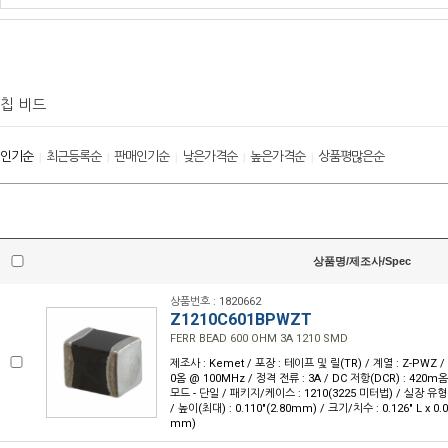
칩 비드
인기순
최근등록순
판매인기순
낮은가격순
높은가격순
상품평많은순
|
|
|
|
|
상품명/제조사/Spec
상품번호 : 1820662
Z1210C601BPWZT
FERR BEAD 600 OHM 3A 1210 SMD
제조사 : Kemet / 포장 : 테이프 및 릴(TR) / 계열 : Z-PWZ
0옴 @ 100MHz / 정격 전류 : 3A / DC 저항(DCR) : 420
모드 - 단일 / 패키지/케이스 : 1210(3225 미터법) / 실장 유형
/ 높이(최대) : 0.110"(2.80mm) / 크기/치수 : 0.126" L x 0.
mm)