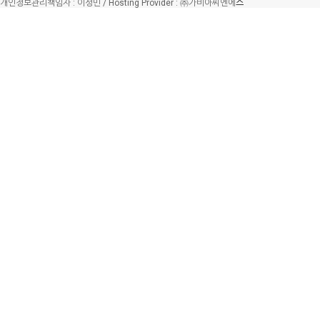
개인정보관리책임자 : 이성민 / Hosting Provider : ㈜가비아씨엔에
스