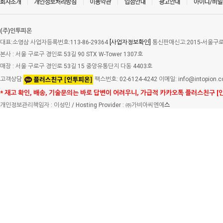
(주)인투피온
대표:소영삼 사업자등록번호:113-86-29364
[사업자정보확인]
통신판매신고:2015-서울구로-
본사 : 서울 구로구 경인로 53길 90 STX W-Tower 1307호
매장 : 서울 구로구 경인로 53길 15 중앙유통단지 다동 4403호
고객상담
팩스번호: 02-6124-4242 이메일: info@intopion.
* 재고 확인, 배송, 기술문의는 바로 답변이 어려우니, 가급적 카카오톡 플러스친구 [
개인정보관리책임자 : 이성민 / Hosting Provider : ㈜가비아씨엔에
스