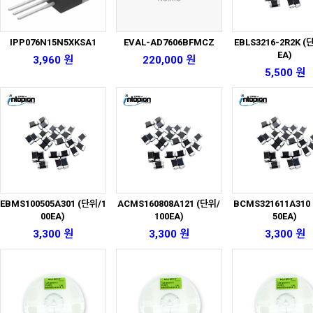
IPP076N15N5XKSA1
EVAL-AD7606BFMCZ
EBLS3216-2R2K (
EA)
3,960 원
220,000 원
5,500 원
EBMS100505A301 (단위/1
ACMS160808A121 (단위/
BCMS321611A310
00EA)
100EA)
50EA)
3,300 원
3,300 원
3,300 원