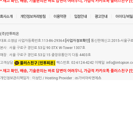
* 재고 확인, 배송, 기술문의는 바로 답변이 어려우니, 가급적 카카오톡 플러스친구 [
(주)인투피온
대표:소영삼 사업자등록번호:113-86-29364
[사업자정보확인]
통신판매신고:2015-서울구로-
본사 : 서울 구로구 경인로 53길 90 STX W-Tower 1307호
매장 : 서울 구로구 경인로 53길 15 중앙유통단지 다동 4403호
고객상담
팩스번호: 02-6124-4242 이메일: info@intopion.
* 재고 확인, 배송, 기술문의는 바로 답변이 어려우니, 가급적 카카오톡 플러스친구 [
개인정보관리책임자 : 이성민 / Hosting Provider : ㈜가비아씨엔에
스